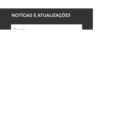
NOTÍCIAS E ATUALIZAÇÕES
INSCREVER-SE
I
nscreva-se para obter novidades
sobre lançamentos e muito mais…
LINKS
A marca
Contato
FAQ
O processo
Políticas
LOJA
Capas