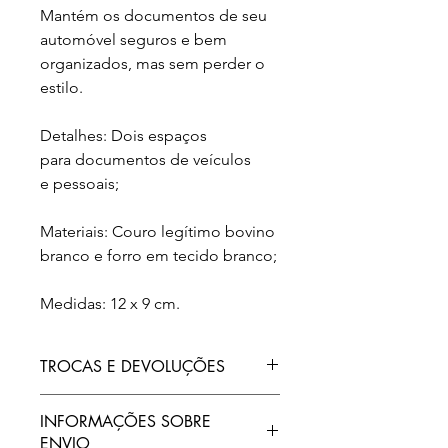
Mantém os documentos de seu
automóvel seguros e bem
organizados, mas sem perder o
estilo.
Detalhes: Dois espaços
para documentos de veículos
e pessoais;
Materiais: Couro legítimo bovino
branco e forro em tecido branco;
Medidas: 12 x 9 cm.
TROCAS E DEVOLUÇÕES
Todos os nossos produtos contam
INFORMAÇÕES SOBRE
com garantia de 90 dias contra
ENVIO
defeitos de fabricação. Aceitamos