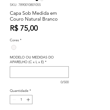
SKU: 7890010801055
Capa Sob Medida em
Couro Natural Branco
Preço
R$ 75,00
Cores
*
MODELO OU MEDIDAS DO
APARELHO (C x L x E)
*
0/500
Quantidade
*