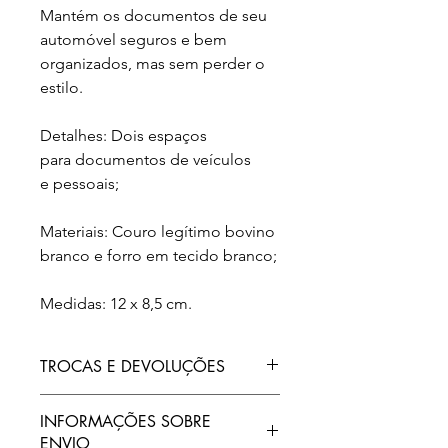
Mantém os documentos de seu
automóvel seguros e bem
organizados, mas sem perder o
estilo.
Detalhes: Dois espaços
para documentos de veículos
e pessoais;
Materiais: Couro legítimo bovino
branco e forro em tecido branco;
Medidas: 12 x 8,5 cm.
TROCAS E DEVOLUÇÕES
Todos os nossos produtos contam
INFORMAÇÕES SOBRE
com garantia de 90 dias contra
ENVIO
defeitos de fabricação. Aceitamos