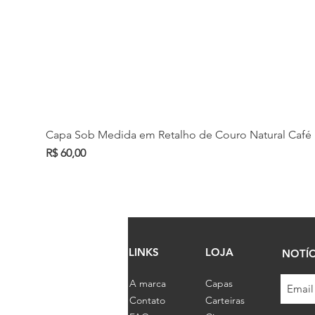
Capa Sob Medida em Retalho de Couro Natural Café
Preço
R$ 60,00
LINKS
LOJA
NOTÍC
A marca
Capas
Contato
Carteiras