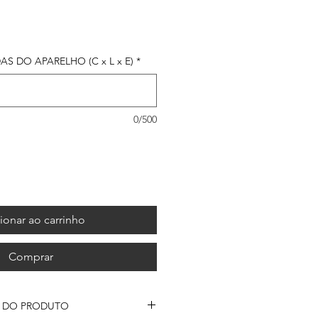
 DO APARELHO (C x L x E)
*
0/500
ionar ao carrinho
Comprar
S DO PRODUTO